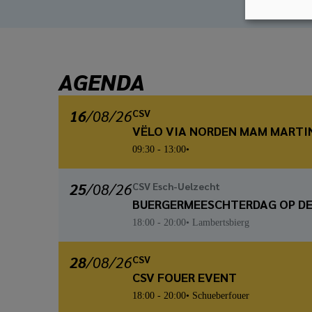
AGENDA
16
/
08
/26
CSV
VËLO VIA NORDEN MAM MARTI
09:30
- 13:00
25
/
08
/26
CSV Esch-Uelzecht
BUERGERMEESCHTERDAG OP DE
18:00
- 20:00
Lambertsbierg
28
/
08
/26
CSV
CSV FOUER EVENT
18:00
- 20:00
Schueberfouer