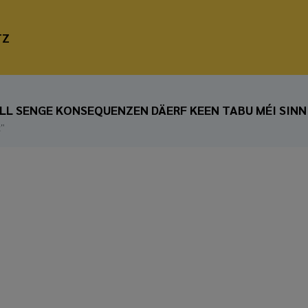
TZ
ALL SENGE KONSEQUENZEN DÄERF KEEN TABU MÉI SINN
t"