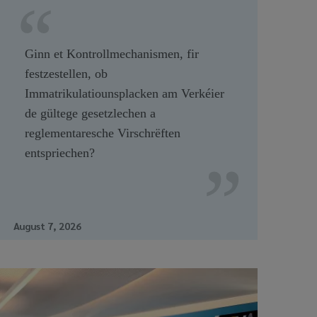
Ginn et Kontrollmechanismen, fir
festzestellen, ob
Immatrikulatiounsplacken am Verkéier
de gültege gesetzlechen a
reglementaresche Virschrëften
entspriechen?
August 7, 2026