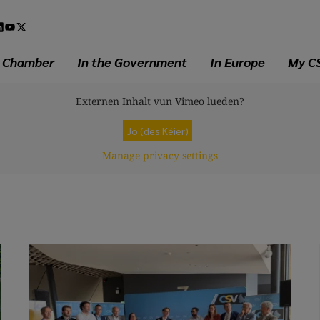
l
a
e Chamber
In the Government
In Europe
My C
Externen Inhalt vun
Vimeo
lueden?
Jo (dës Kéier)
Manage privacy settings