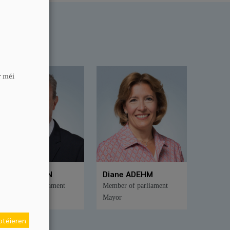
website.
r méi
Felix EISCHEN
Diane ADEHM
Member of parliament
Member of parliament
Mayor
Mayor
eptéieren