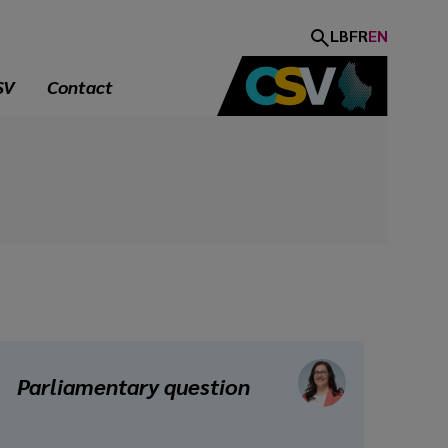
LB
FR
EN
SV
Contact
Parliamentary question