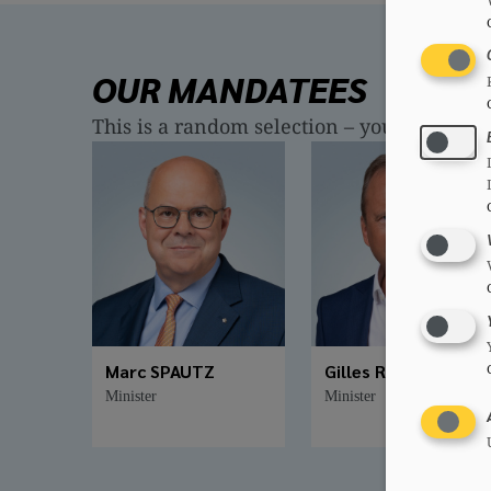
OUR MANDATEES
This is a random selection – you can find a
Marc SPAUTZ
Gilles ROTH
Minister
Minister