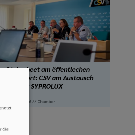
Sécherheet am ëffentlechen
Transport: CSV am Austausch
A
mat der SYPROLUX
July 21, 2026
//
Chamber
enotzt
r dës