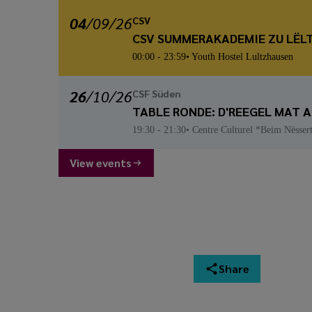
04
/
09
/26
CSV
CSV SUMMERAKADEMIE ZU LËL
00:00
- 23:59
Youth Hostel Lultzhausen
26
/
10
/26
CSF Süden
TABLE RONDE: D'REEGEL MAT 
19:30
- 21:30
Centre Culturel *Beim Nësser
View events
Share