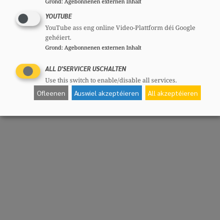
Grond
:
Agebonnenen externen Inhalt
YOUTUBE
YouTube ass eng online Video-Plattform déi Google
gehéiert.
Grond
:
Agebonnenen externen Inhalt
ALL D'SERVICER USCHALTEN
Use this switch to enable/disable all services.
Ofleenen
Auswiel akzeptéieren
All akzeptéieren