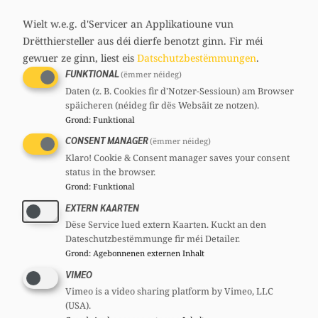
media
links
Wielt w.e.g. d'Servicer an Applikatioune vun
Drëtthiersteller aus déi dierfe benotzt ginn.
Fir méi
gewuer ze ginn, liest eis
Datschutzbestëmmungen
.
FUNKTIONAL
(ëmmer néideg)
Daten (z. B. Cookies fir d'Notzer-Sessioun) am Browser
späicheren (néideg fir dës Websäit ze notzen).
Grond
:
Funktional
CONSENT MANAGER
(ëmmer néideg)
Klaro! Cookie & Consent manager saves your consent
status in the browser.
Grond
:
Funktional
EXTERN KAARTEN
Dëse Service lued extern Kaarten. Kuckt an den
Dateschutzbestëmmunge fir méi Detailer.
Grond
:
Agebonnenen externen Inhalt
VIMEO
Vimeo is a video sharing platform by Vimeo, LLC
(USA).