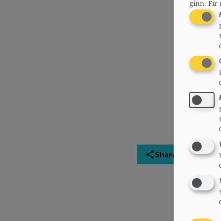
ginn.
Fir 
Share