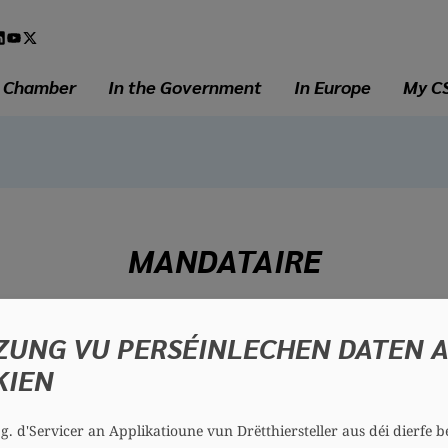
l
a
e Chamber
In the Government
In Europe
My C
MANDATAIRE
Nancy ARENDT
ZUNG VU PERSÉINLECHEN DATEN 
57 years
KIEN
District: South
Section: Mondercange
.g. d'Servicer an Applikatioune vun Drëtthiersteller aus déi dierfe b
Contact