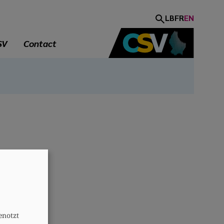
LB
FR
EN
SV
Contact
A
enotzt