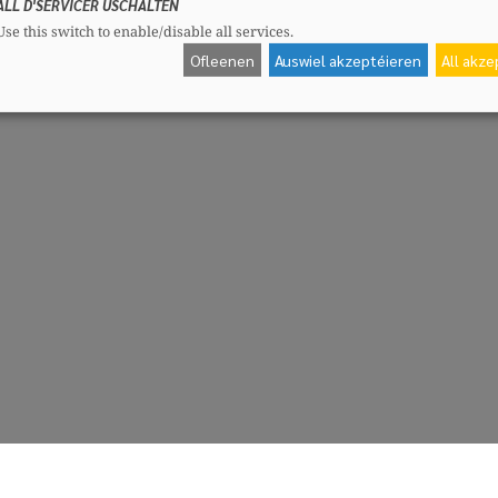
ALL D'SERVICER USCHALTEN
Use this switch to enable/disable all services.
Ofleenen
Auswiel akzeptéieren
All akz
CSV-Fraktioun
Me