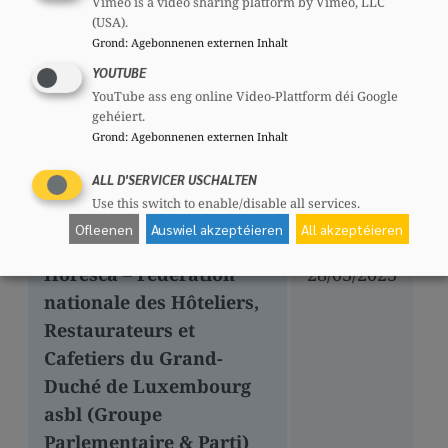
Vimeo is a video sharing platform by Vimeo, LLC
Associatioun vun de
(USA).
Grond
:
Agebonnenen externen Inhalt
Lëtzebuerger
YOUTUBE
Bibliothekären,
YouTube ass eng online Video-Plattform déi Google
Archivisten an
gehéiert.
Dokumentalisten &
Grond
:
Agebonnenen externen Inhalt
Veräin vun de
ALL D'SERVICER USCHALTEN
Lëtzebuerger
Use this switch to enable/disable all services.
Archivisten a.s.b.l.
Ofleenen
Auswiel akzeptéieren
All akzeptéieren
Horesca – Federation
28/03/2023
nationale des Hôteliers,
Restaurateurs et
Cafetiers du Grand-
Duché de Luxembourg
asbl (Groupe
Parlementaire & Parti)