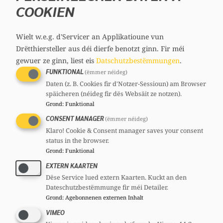
COOKIEN
d’Obstétrique
Wielt w.e.g. d'Servicer an Applikatioune vun
Startups.lu –
13/03/2023
Drëtthiersteller aus déi dierfe benotzt ginn.
Fir méi
Luxembourg Startups
gewuer ze ginn, liest eis
Datschutzbestëmmungen
.
Association asbl
FUNKTIONAL
(ëmmer néideg)
Daten (z. B. Cookies fir d'Notzer-Sessioun) am Browser
ACA – association des
14/03/2023
späicheren (néideg fir dës Websäit ze notzen).
Grond
:
Funktional
compagnies
CONSENT MANAGER
(ëmmer néideg)
d’assurances et de
Klaro! Cookie & Consent manager saves your consent
réassurances du Grand-
status in the browser.
Duché de Luxembourg
Grond
:
Funktional
EXTERN KAARTEN
Fédération des hôpitaux
20/03/2023
Dëse Service lued extern Kaarten. Kuckt an den
Dateschutzbestëmmunge fir méi Detailer.
luxembourgeois
Grond
:
Agebonnenen externen Inhalt
VIMEO
ALBAD & VLA-
20/03/2023