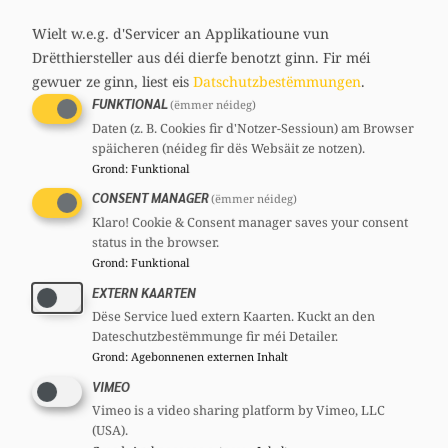
media
links
Wielt w.e.g. d'Servicer an Applikatioune vun
Drëtthiersteller aus déi dierfe benotzt ginn.
Fir méi
gewuer ze ginn, liest eis
Datschutzbestëmmungen
.
FUNKTIONAL
(ëmmer néideg)
Daten (z. B. Cookies fir d'Notzer-Sessioun) am Browser
späicheren (néideg fir dës Websäit ze notzen).
Grond
:
Funktional
CONSENT MANAGER
(ëmmer néideg)
Klaro! Cookie & Consent manager saves your consent
status in the browser.
Grond
:
Funktional
EXTERN KAARTEN
Dëse Service lued extern Kaarten. Kuckt an den
Dateschutzbestëmmunge fir méi Detailer.
Grond
:
Agebonnenen externen Inhalt
VIMEO
Vimeo is a video sharing platform by Vimeo, LLC
(USA).