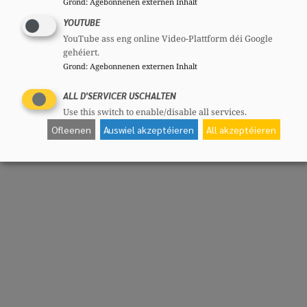
Grond
:
Agebonnenen externen Inhalt
YOUTUBE
YouTube ass eng online Video-Plattform déi Google
gehéiert.
Grond
:
Agebonnenen externen Inhalt
ALL D'SERVICER USCHALTEN
Use this switch to enable/disable all services.
Ofleenen
Auswiel akzeptéieren
All akzeptéieren