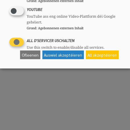
Grond
:
Agebonnenen externen Inhalt
YOUTUBE
YouTube ass eng online Video-Plattform déi Google
gehéiert.
Grond
:
Agebonnenen externen Inhalt
ALL D'SERVICER USCHALTEN
Use this switch to enable/disable all services.
Ofleenen
Auswiel akzeptéieren
All akzeptéieren