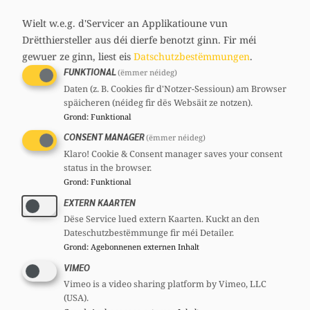
media
links
Wielt w.e.g. d'Servicer an Applikatioune vun
Drëtthiersteller aus déi dierfe benotzt ginn.
Fir méi
Share
gewuer ze ginn, liest eis
Datschutzbestëmmungen
.
FUNKTIONAL
(ëmmer néideg)
Daten (z. B. Cookies fir d'Notzer-Sessioun) am Browser
späicheren (néideg fir dës Websäit ze notzen).
Grond
:
Funktional
CONSENT MANAGER
(ëmmer néideg)
Klaro! Cookie & Consent manager saves your consent
status in the browser.
Grond
:
Funktional
EXTERN KAARTEN
Dëse Service lued extern Kaarten. Kuckt an den
Dateschutzbestëmmunge fir méi Detailer.
Grond
:
Agebonnenen externen Inhalt
VIMEO
Vimeo is a video sharing platform by Vimeo, LLC
(USA).