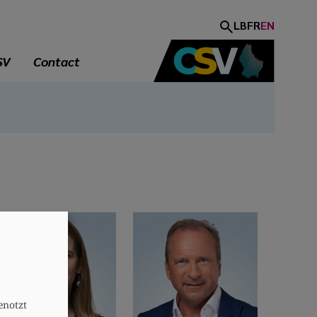
LB
FR
EN
SV
Contact
A
enotzt