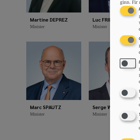
ginn.
Fir 
Martine DEPREZ
Luc FRIEDEN
Minister
Minister
Marc SPAUTZ
Serge WILMES
Minister
Minister