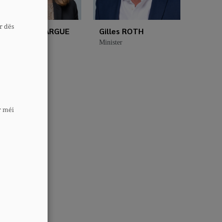
r dës
Elisabeth MARGUE
Gilles ROTH
Minister
Minister
r méi