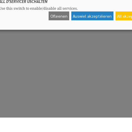
ALL D'SERVICER USCHALTEN
Use this switch to enable/disable all services.
Ofleenen
Auswiel akzeptéieren
All akz
CSV-Fraktioun
Me