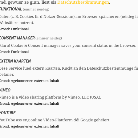
méi gewuer ze ginn, liest eis
Datschutzbestëmmungen
.
FUNKTIONAL
(ëmmer néideg)
Daten (z. B. Cookies fir d'Notzer-Sessioun) am Browser späicheren (néideg fi
Léon GLODEN
Martine HANSEN
Websäit ze notzen).
Minister
Minister
Grond
:
Funktional
CONSENT MANAGER
(ëmmer néideg)
Klaro! Cookie & Consent manager saves your consent status in the browser.
Grond
:
Funktional
EXTERN KAARTEN
Dëse Service lued extern Kaarten. Kuckt an den Dateschutzbestëmmunge fi
Detailer.
Grond
:
Agebonnenen externen Inhalt
VIMEO
Vimeo is a video sharing platform by Vimeo, LLC (USA).
Grond
:
Agebonnenen externen Inhalt
YOUTUBE
YouTube ass eng online Video-Plattform déi Google gehéiert.
Grond
:
Agebonnenen externen Inhalt