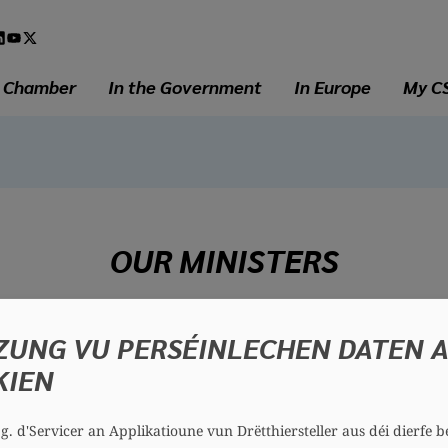
l
a
e Chamber
In the Government
In Europe
My C
OUR MINISTERS
ZUNG VU PERSÉINLECHEN DATEN 
KIEN
.g. d'Servicer an Applikatioune vun Drëtthiersteller aus déi dierfe b