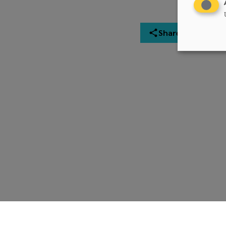
Share
Chrëschtlech-Sozial Vollekspartei