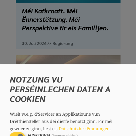
Méi Kafkraaft. Méi
Ënnerstëtzung. Méi
Perspektive fir eis Familljen.
30. Juli 2026
//
Regierung
NOTZUNG VU
PERSÉINLECHEN DATEN A
COOKIEN
Wielt w.e.g. d'Servicer an Applikatioune vun
Drëtthiersteller aus déi dierfe benotzt ginn.
Fir méi
gewuer ze ginn, liest eis
Datschutzbestëmmungen
.
FUNKTIONAL
(ëmmer néideg)