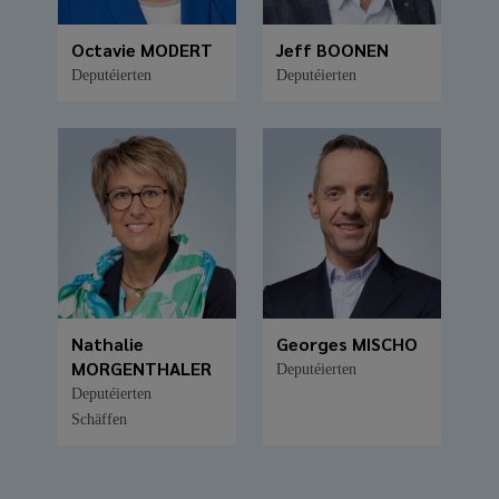
Octavie MODERT
Jeff BOONEN
Deputéierten
Deputéierten
Nathalie
Georges MISCHO
MORGENTHALER
Deputéierten
Deputéierten
Schäffen