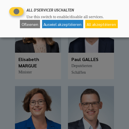
ALL D'SERVICER USCHALTEN
Use this switch to enable/disable all services.
Ofleenen
Auswiel akzeptéieren
All akzeptéieren
Elisabeth
Paul GALLES
MARGUE
Deputéierten
Minister
Schäffen