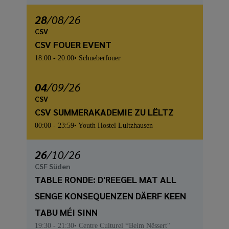
28
/
08
/26
CSV
CSV FOUER EVENT
18:00
- 20:00
Schueberfouer
04
/
09
/26
CSV
CSV SUMMERAKADEMIE ZU LËLTZ
00:00
- 23:59
Youth Hostel Lultzhausen
26
/
10
/26
CSF Süden
TABLE RONDE: D'REEGEL MAT ALL
SENGE KONSEQUENZEN DÄERF KEEN
TABU MÉI SINN
19:30
- 21:30
Centre Culturel *Beim Nëssert"