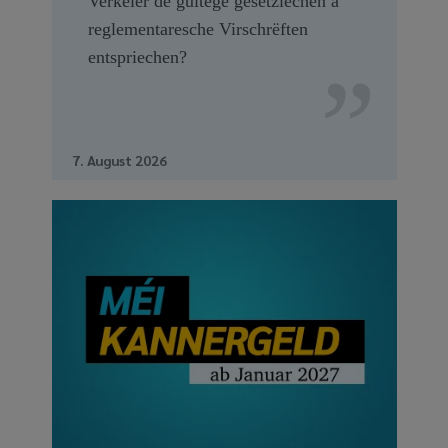
Verkéier de gültege gesetzlechen a
reglementaresche Virschrëften
entspriechen?
7. August 2026