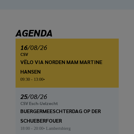
AGENDA
16
/
08
/26
CSV
VËLO VIA NORDEN MAM MARTINE
HANSEN
09:30
- 13:00
25
/
08
/26
CSV Esch-Uelzecht
BUERGERMEESCHTERDAG OP DER
SCHUEBERFOUER
18:00
- 20:00
Lambertsbierg