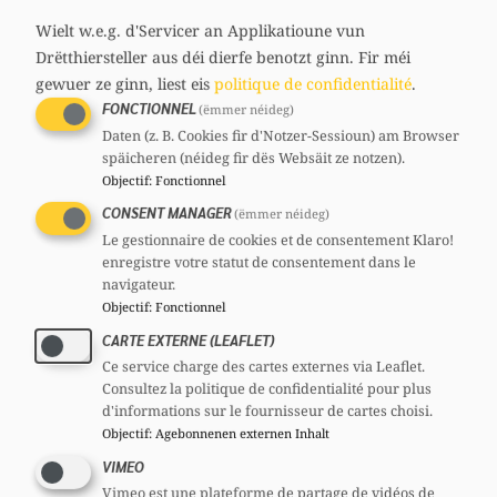
media
57 ans
Wielt w.e.g. d'Servicer an Applikatioune vun
links
Circonscription : Sud
Drëtthiersteller aus déi dierfe benotzt ginn.
Fir méi
Section : Mondercange
gewuer ze ginn, liest eis
politique de confidentialité
.
Contact
FONCTIONNEL
(ëmmer néideg)
narendt@chd.lu
Daten (z. B. Cookies fir d'Notzer-Sessioun) am Browser
Comités
späicheren (néideg fir dës Websäit ze notzen).
Objectif
:
Fonctionnel
CSV
Comité national :
Membre
CONSENT MANAGER
(ëmmer néideg)
CSF
Comité national :
Membre
Le gestionnaire de cookies et de consentement Klaro!
Mandats
enregistre votre statut de consentement dans le
Député
navigateur.
Objectif
:
Fonctionnel
CARTE EXTERNE (LEAFLET)
Voir le profil complet
Ce service charge des cartes externes via Leaflet.
Consultez la politique de confidentialité pour plus
d'informations sur le fournisseur de cartes choisi.
Objectif
:
Agebonnenen externen Inhalt
VIMEO
Partager
Vimeo est une plateforme de partage de vidéos de