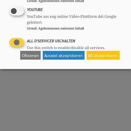
Grond
:
Agebonnenen externen Inhalt
YOUTUBE
YouTube ass eng online Video-Plattform déi Google
gehéiert.
Grond
:
Agebonnenen externen Inhalt
ALL D'SERVICER USCHALTEN
Use this switch to enable/disable all services.
Ofleenen
Auswiel akzeptéieren
All akzeptéieren