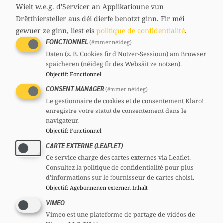
media
Wielt w.e.g. d'Servicer an Applikatioune vun
97 ans
links
Drëtthiersteller aus déi dierfe benotzt ginn.
Fir méi
Circonscription : Centre
gewuer ze ginn, liest eis
politique de confidentialité
.
Section : Stad Lëtzebuerg
Comités
FONCTIONNEL
(ëmmer néideg)
Daten (z. B. Cookies fir d'Notzer-Sessioun) am Browser
CSS
Comité national :
Invité
späicheren (néideg fir dës Websäit ze notzen).
Objectif
:
Fonctionnel
CONSENT MANAGER
(ëmmer néideg)
Le gestionnaire de cookies et de consentement Klaro!
enregistre votre statut de consentement dans le
navigateur.
Partager
Objectif
:
Fonctionnel
CARTE EXTERNE (LEAFLET)
Ce service charge des cartes externes via Leaflet.
Consultez la politique de confidentialité pour plus
d'informations sur le fournisseur de cartes choisi.
Objectif
:
Agebonnenen externen Inhalt
VIMEO
Vimeo est une plateforme de partage de vidéos de