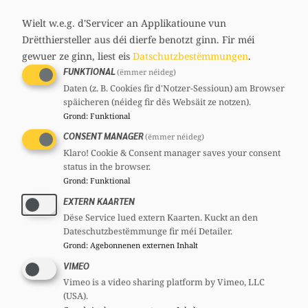
media
links
Wielt w.e.g. d'Servicer an Applikatioune vun
Drëtthiersteller aus déi dierfe benotzt ginn.
Fir méi
gewuer ze ginn, liest eis
Datschutzbestëmmungen
.
FUNKTIONAL
(ëmmer néideg)
Daten (z. B. Cookies fir d'Notzer-Sessioun) am Browser
späicheren (néideg fir dës Websäit ze notzen).
Grond
:
Funktional
CONSENT MANAGER
(ëmmer néideg)
Klaro! Cookie & Consent manager saves your consent
status in the browser.
Grond
:
Funktional
EXTERN KAARTEN
Dëse Service lued extern Kaarten. Kuckt an den
Dateschutzbestëmmunge fir méi Detailer.
Grond
:
Agebonnenen externen Inhalt
VIMEO
Vimeo is a video sharing platform by Vimeo, LLC
(USA).