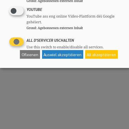
Grond
:
Agebonnenen externen Inhalt
YOUTUBE
YouTube ass eng online Video-Plattform déi Google
gehéiert.
Grond
:
Agebonnenen externen Inhalt
ALL D'SERVICER USCHALTEN
Use this switch to enable/disable all services.
Ofleenen
Auswiel akzeptéieren
All akzeptéieren