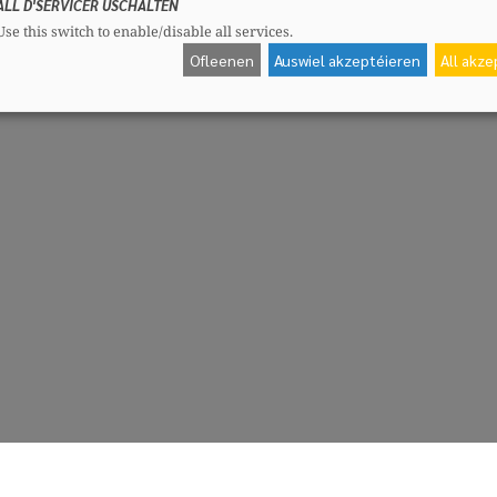
ALL D'SERVICER USCHALTEN
Use this switch to enable/disable all services.
Ofleenen
Auswiel akzeptéieren
All akz
CSV-Fraktioun
Me