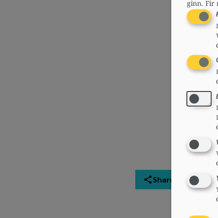
ginn.
Fir 
Share