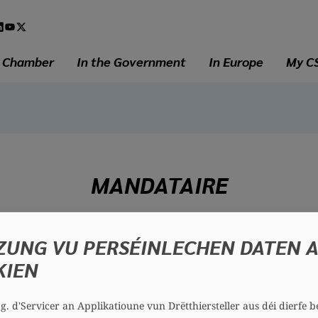
l
a
e Chamber
In the Government
In Europe
My C
MANDATAIRE
Ricardo MARQUES
ZUNG VU PERSÉINLECHEN DATEN 
33 years
KIEN
District: East
Section: Echternach
.g. d'Servicer an Applikatioune vun Drëtthiersteller aus déi dierfe b
Contact