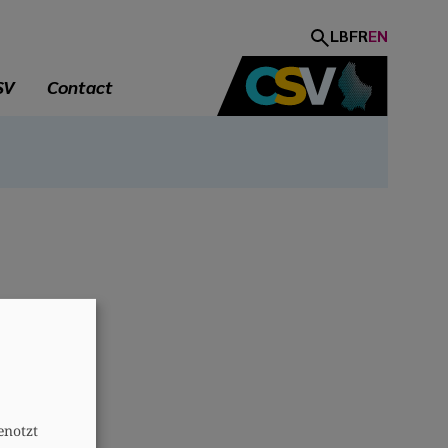
LB
FR
EN
SV
Contact
A
enotzt