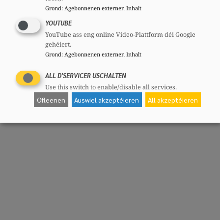
Grond
:
Agebonnenen externen Inhalt
YOUTUBE
YouTube ass eng online Video-Plattform déi Google
gehéiert.
Grond
:
Agebonnenen externen Inhalt
ALL D'SERVICER USCHALTEN
Use this switch to enable/disable all services.
Ofleenen
Auswiel akzeptéieren
All akzeptéieren