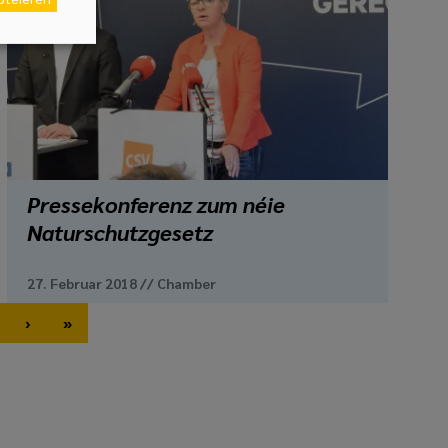
Pressekonferenz zum néie
Naturschutzgesetz
27. Februar 2018
//
Chamber
›
»
ge
Next page
Last page