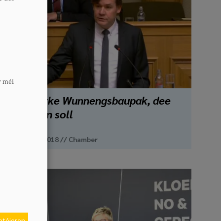
r méi
E staarke Wunnengsbaupak, dee
wierken soll
1. Mäerz 2018
//
Chamber
eptéieren