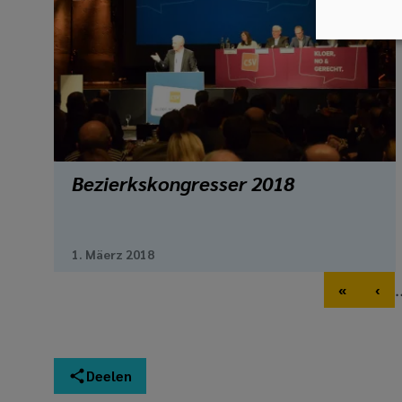
Bezierkskongresser 2018
1. Mäerz 2018
Pagination
«
‹
First pag
Pre
Deelen