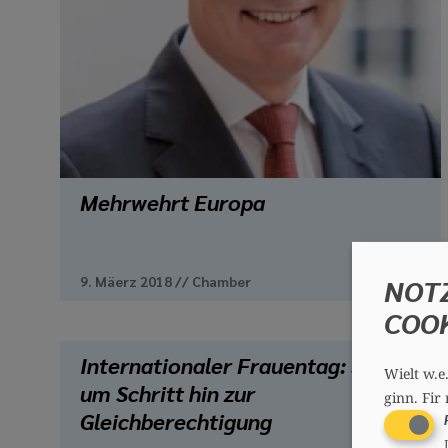
Mehrwehrt Europa
NOT
9. Mäerz 2018
//
Chamber
COO
Internationaler Frauentag: Schritt
Wielt w.e
um Schritt hin zur
ginn.
Fir 
Gleichberechtigung