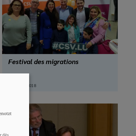
Festival des migrations
A
9. Mäerz 2018
enotzt
r dës