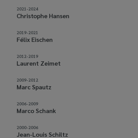
media
2021-2024
links
Christophe Hansen
2019-2021
Félix Eischen
2012-2019
Laurent Zeimet
2009-2012
Marc Spautz
2006-2009
Marco Schank
2000-2006
Jean-Louis Schiltz