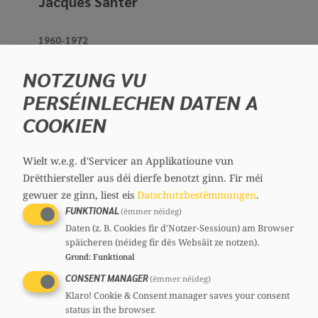
Jacques Santer
1960-1972
Nicolas Mosar
NOTZUNG VU
1952-1960
PERSÉINLECHEN DATEN A
Pierre Grégoire
COOKIEN
1945-1952
Wielt w.e.g. d'Servicer an Applikatioune vun
Lambert Schaus
Drëtthiersteller aus déi dierfe benotzt ginn.
Fir méi
gewuer ze ginn, liest eis
Datschutzbestëmmungen
.
1944-1946
FUNKTIONAL
(ëmmer néideg)
Nicolas Hommel
Daten (z. B. Cookies fir d'Notzer-Sessioun) am Browser
späicheren (néideg fir dës Websäit ze notzen).
Grond
:
Funktional
Alex Donnersbach
CONSENT MANAGER
(ëmmer néideg)
Klaro! Cookie & Consent manager saves your consent
2024
status in the browser.