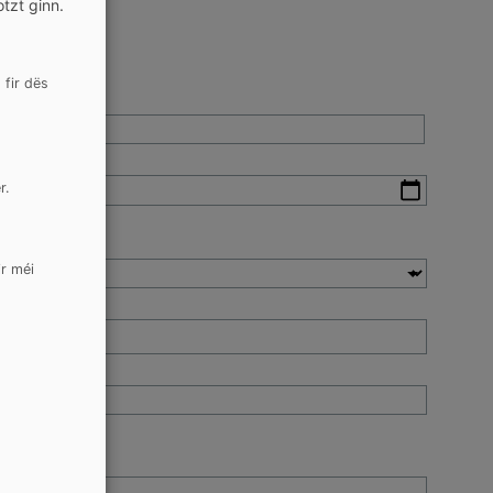
otzt ginn.
 fir dës
r.
r méi