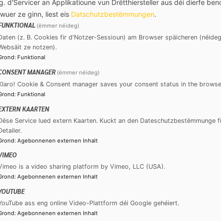
g. d'Servicer an Applikatioune vun Drëtthiersteller aus déi dierfe ben
wuer ze ginn, liest eis
Datschutzbestëmmungen
.
FUNKTIONAL
(ëmmer néideg)
Daten (z. B. Cookies fir d'Notzer-Sessioun) am Browser späicheren (néideg
Familljennumm
Websäit ze notzen).
Grond
:
Funktional
CONSENT MANAGER
(ëmmer néideg)
Klaro! Cookie & Consent manager saves your consent status in the browse
Grond
:
Funktional
EXTERN KAARTEN
Dëse Service lued extern Kaarten. Kuckt an den Dateschutzbestëmmunge fi
Detailer.
Grond
:
Agebonnenen externen Inhalt
VIMEO
Vimeo is a video sharing platform by Vimeo, LLC (USA).
Grond
:
Agebonnenen externen Inhalt
YOUTUBE
YouTube ass eng online Video-Plattform déi Google gehéiert.
Email confirméieren
Grond
:
Agebonnenen externen Inhalt