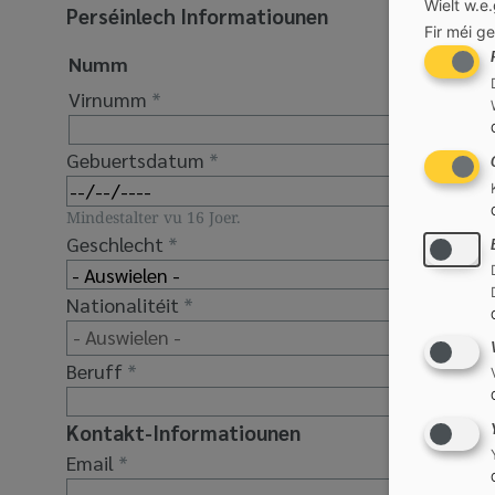
Wielt w.e.
Perséinlech Informatiounen
Fir méi ge
Numm
Virnumm
Gebuertsdatum
Mindestalter vu 16 Joer.
Geschlecht
Nationalitéit
Beruff
Kontakt-Informatiounen
Email