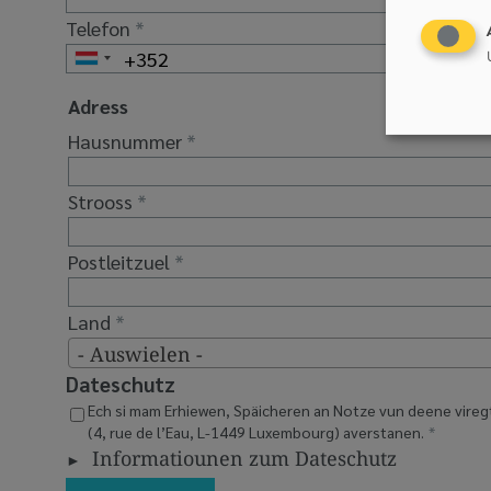
Telefon
Adress
Hausnummer
Strooss
Postleitzuel
Land
- Auswielen -
Dateschutz
Ech si mam Erhiewen, Späicheren an Notze vun deene vir
(4, rue de l’Eau, L-1449 Luxembourg) averstanen.
Informatiounen zum Dateschutz