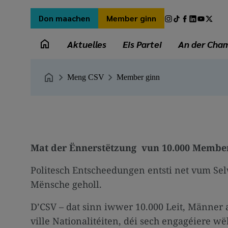
Skip
Secondary
Social
Don maachen
Member ginn
to
menu
media
main
Main
links
Aktuelles
Eis Partei
An der Cha
content
navigation
Breadcrumb
Meng CSV
Member ginn
Mat der Ënnerstëtzung vun 10.000 Membe
Politesch Entscheedungen entsti net vum Se
Mënsche geholl.
D’CSV – dat sinn iwwer 10.000 Leit, Männer a
ville Nationalitéiten, déi sech engagéiere w