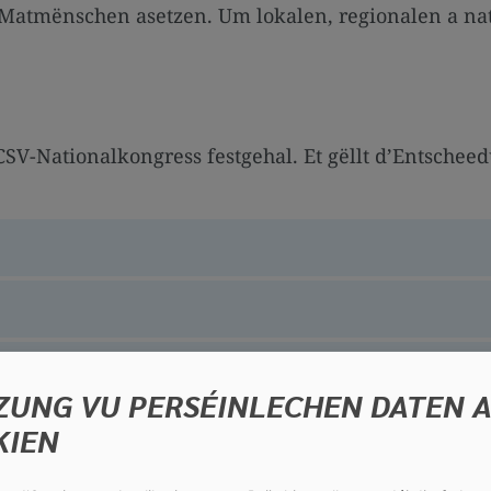
hir Matmënschen asetzen. Um lokalen, regionalen a n
 CSV-Nationalkongress festgehal. Et gëllt d’Entsch
n engem Stot)
ZUNG VU PERSÉINLECHEN DATEN 
KIEN