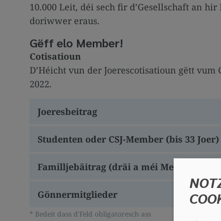
10.000 Leit, déi sech fir d’Gesellschaft an 
doriwwer eraus.
Gëff elo Member!
Cotisatioun
D’Héicht vun der Joerescotisatioun gëtt vum
2022.
Joeresbeitrag
Studenten oder CSJ-Member (bis 33 Joer)
Familljebäitrag (dräi a méi Memberen a
NOT
Gönnermitglieder
COO
Bedeit dass d'Feld obligatoresch ass