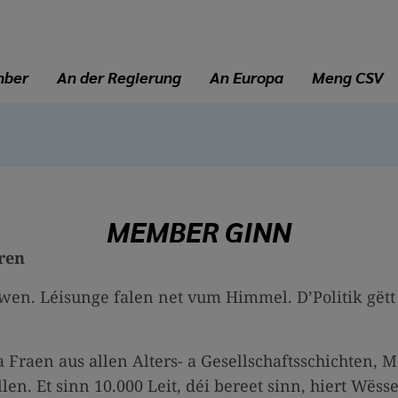
mber
An der Regierung
An Europa
Meng CSV
MEMBER GINN
ren
lwen. Léisunge falen net vum Himmel. D’Politik gë
 Fraen aus allen Alters- a Gesellschaftsschichten, 
ëllen. Et sinn 10.000 Leit, déi bereet sinn, hiert W