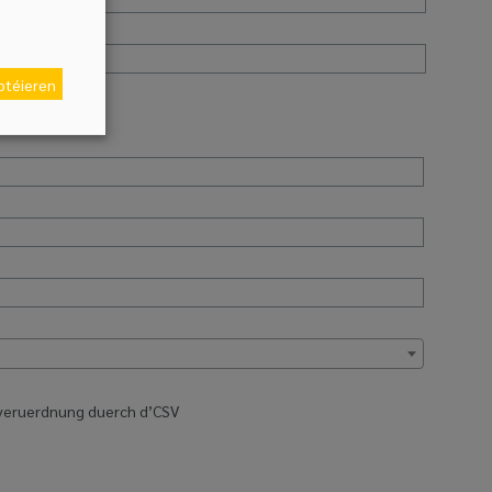
eptéieren
zveruerdnung duerch d’CSV