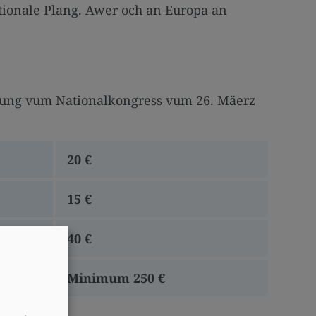
ationale Plang. Awer och an Europa an
eedung vum Nationalkongress vum 26. Mäerz
20 €
15 €
40 €
A
Minimum 250 €