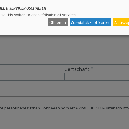
ALL D'SERVICER USCHALTEN
Use this switch to enable/disable all services.
Ofleenen
Auswiel akzeptéieren
All akz
Uertschaft
egte persounebezunnen Donnéeën nom Art 6.Abs.1 lit. A EU-Datenschut