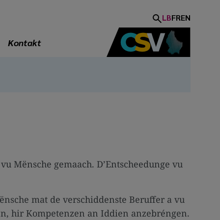
LB
FR
EN
Kontakt
tt vu Mënsche gemaach. D’Entscheedunge vu
Mënsche mat de verschiddenste Beruffer a vu
ëssen, hir Kompetenzen an Iddien anzebréngen.