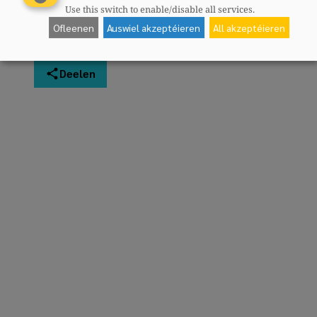
Use this switch to enable/disable all services.
Ofleenen
Auswiel akzeptéieren
All akzeptéieren
Deelen