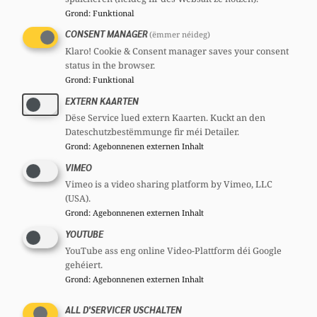
Grond
:
Funktional
CONSENT MANAGER
(ëmmer néideg)
Klaro! Cookie & Consent manager saves your consent
status in the browser.
Grond
:
Funktional
EXTERN KAARTEN
Dëse Service lued extern Kaarten. Kuckt an den
Dateschutzbestëmmunge fir méi Detailer.
Grond
:
Agebonnenen externen Inhalt
VIMEO
Vimeo is a video sharing platform by Vimeo, LLC
(USA).
Grond
:
Agebonnenen externen Inhalt
YOUTUBE
YouTube ass eng online Video-Plattform déi Google
gehéiert.
Grond
:
Agebonnenen externen Inhalt
ALL D'SERVICER USCHALTEN