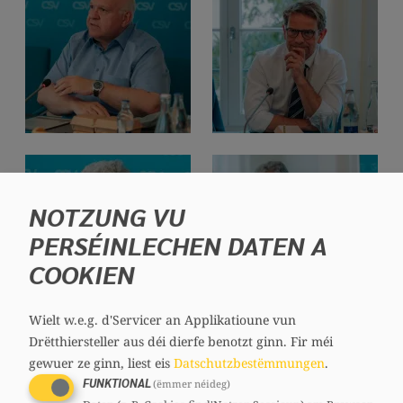
NOTZUNG VU
PERSÉINLECHEN DATEN A
COOKIEN
Wielt w.e.g. d'Servicer an Applikatioune vun
Drëtthiersteller aus déi dierfe benotzt ginn.
Fir méi
gewuer ze ginn, liest eis
Datschutzbestëmmungen
.
FUNKTIONAL
(ëmmer néideg)