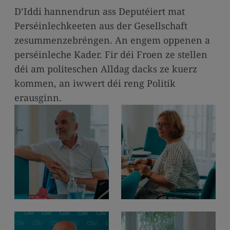
media
D’Iddi hannendrun ass Deputéiert mat
links
Perséinlechkeeten aus der Gesellschaft
zesummenzebréngen. An engem oppenen a
perséinleche Kader. Fir déi Froen ze stellen
déi am politeschen Alldag dacks ze kuerz
kommen, an iwwert déi reng Politik
erausginn.