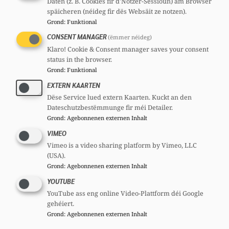
Daten (z. B. Cookies fir d'Notzer-Sessioun) am Browser
späicheren (néideg fir dës Websäit ze notzen).
Grond
:
Funktional
CONSENT MANAGER
(ëmmer néideg)
Klaro! Cookie & Consent manager saves your consent
status in the browser.
Grond
:
Funktional
EXTERN KAARTEN
Dëse Service lued extern Kaarten. Kuckt an den
Dateschutzbestëmmunge fir méi Detailer.
Grond
:
Agebonnenen externen Inhalt
VIMEO
Vimeo is a video sharing platform by Vimeo, LLC
(USA).
Grond
:
Agebonnenen externen Inhalt
YOUTUBE
YouTube ass eng online Video-Plattform déi Google
gehéiert.
Grond
:
Agebonnenen externen Inhalt