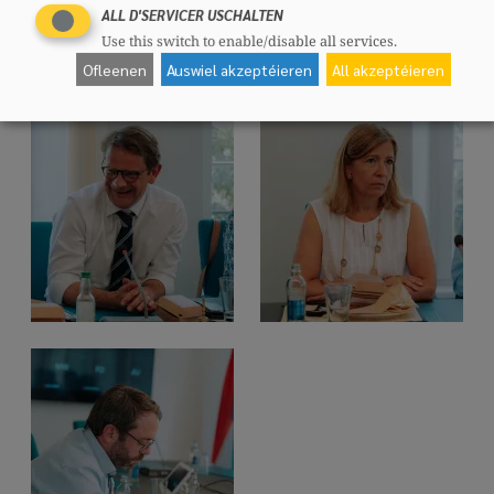
ALL D'SERVICER USCHALTEN
Use this switch to enable/disable all services.
Ofleenen
Auswiel akzeptéieren
All akzeptéieren