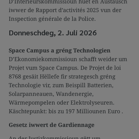
D’Intérieurskommissioun huet en Austausch
iwwer de Rapport d’activités 2025 vun der
Inspection générale de la Police.
Donneschdeg, 2. Juli 2026
Space Campus a gréng Technologien
D’Ekonomiekommissioun schafft weider um
Projet vum Space Campus. De Projet de loi
8768 gesäit Hëllefe fir strategesch gréng
Technologie vir, zum Beispill Batterien,
Solarpanneauen, Wandenergie,
Wärmepompelen oder Elektrolyseuren.
Käschtepunkt: bis zu 197 Milliounen Euro .
Gesetz iwwert de Gardiennage
An der Justizkommissioun gëtt um