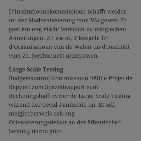
media
links
D’Institutiounekommissioun schafft weider
un der Moderniséierung vum Walgesetz. Et
geet ëm eng éischt Versioun vu méiglechen
Ännerungen. Zil ass et, d’Reegele fir
d’Organisatioun vun de Walen un d’Realitéit
vum 21. Joerhonnert unzepassen.
Large Scale Testing
Budgetskontrollkommissioun hëllt e Projet de
Rapport zum Spezialrapport vum
Rechnungshaff iwwer de Large Scale Testing
wärend der Covid-Pandemie un. Et soll
méiglecherweis och eng
Orientéierungsdebatt an der ëffentlecher
Sëtzung dozou ginn.