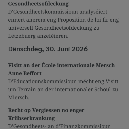
Gesondheetsofdeckung
D’Gesondheetskommissioun analyséiert
ënnert anerem eng Proposition de loi fir eng
universell Gesondheetsofdeckung zu
Lëtzebuerg anzeféieren.
Dënschdeg, 30. Juni 2026
Visitt an der École internationale Mersch
Anne Beffort
D’Educatiounskommissioun mécht eng Visitt
um Terrain an der internationaler Schoul zu
Miersch.
Recht op Vergiessen no enger
Kriibserkrankung
D’Gesondheets- an d’Finanzkommissioun