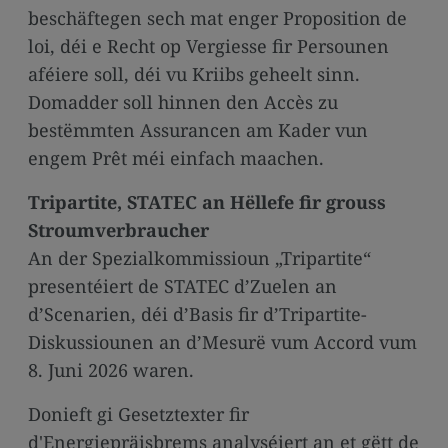
beschäftegen sech mat enger Proposition de
loi, déi e Recht op Vergiesse fir Persounen
aféiere soll, déi vu Kriibs geheelt sinn.
Domadder soll hinnen den Accès zu
bestëmmten Assurancen am Kader vun
engem Prêt méi einfach maachen.
Tripartite, STATEC an Hëllefe fir grouss
Stroumverbraucher
An der Spezialkommissioun „Tripartite“
presentéiert de STATEC d’Zuelen an
d’Scenarien, déi d’Basis fir d’Tripartite-
Diskussiounen an d’Mesurë vum Accord vum
8. Juni 2026 waren.
Donieft gi Gesetztexter fir
d'Energiepräisbrems analyséiert an et gëtt de