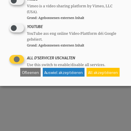
Vimeo is a video sharing platform by Vimeo, LLC
(USA).
Grond
:
Agebonnenen externen Inhalt
Deelen
YOUTUBE
YouTube ass eng online Video-Plattform déi Google
gehéiert.
Grond
:
Agebonnenen externen Inhalt
ALL D'SERVICER USCHALTEN
Use this switch to enable/disable all services.
Ofleenen
Auswiel akzeptéieren
All akzeptéieren