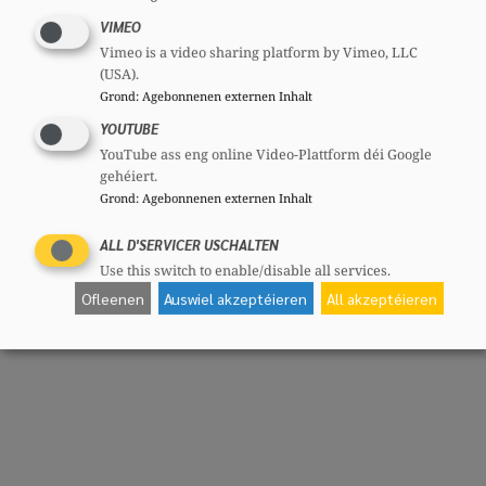
Hansen ënnerstrach.
VIMEO
Vimeo is a video sharing platform by Vimeo, LLC
(USA).
Grond
:
Agebonnenen externen Inhalt
YOUTUBE
Deelen
YouTube ass eng online Video-Plattform déi Google
gehéiert.
Grond
:
Agebonnenen externen Inhalt
ALL D'SERVICER USCHALTEN
Use this switch to enable/disable all services.
Ofleenen
Auswiel akzeptéieren
All akzeptéieren