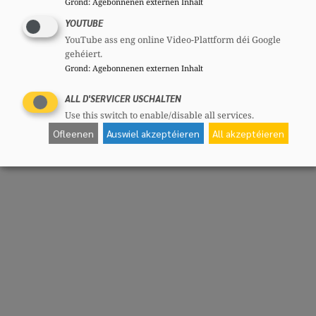
Grond
:
Agebonnenen externen Inhalt
YOUTUBE
YouTube ass eng online Video-Plattform déi Google
gehéiert.
Grond
:
Agebonnenen externen Inhalt
ALL D'SERVICER USCHALTEN
Use this switch to enable/disable all services.
Ofleenen
Auswiel akzeptéieren
All akzeptéieren