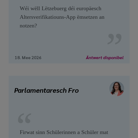
Wéi wëll Lëtzebuerg déi europäesch
Altersverifikatiouns-App ëmsetzen an
notzen?
18. Mee 2026
Äntwert disponibel
Parlamentaresch Fro
Firwat sinn Schülerinnen a Schüler mat