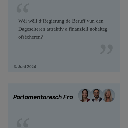
Wéi wëll d’Regierung de Beruff vun den
Dageselteren attraktiv a finanziell nohalteg
ofsécheren?
3. Juni 2026
Parlamentaresch Fro