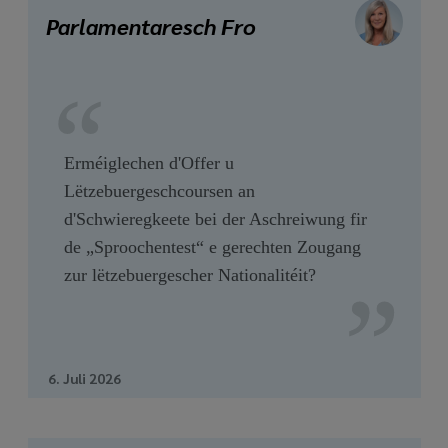
media
Parlamentaresch Fro
links
Erméiglechen d'Offer u
Lëtzebuergeschcoursen an
d'Schwieregkeete bei der Aschreiwung fir
de „Sproochentest“ e gerechten Zougang
zur lëtzebuergescher Nationalitéit?
6. Juli 2026