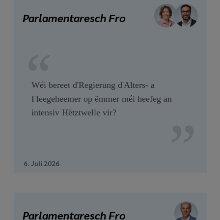
Parlamentaresch Fro
Wéi bereet d'Regierung d'Alters- a
Fleegeheemer op ëmmer méi heefeg an
intensiv Hëtztwelle vir?
6. Juli 2026
Parlamentaresch Fro