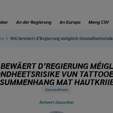
mber
An der Regierung
An Europa
Meng CSV
en
 BEWÄERT D’REGIERUNG MÉIG
NDHEETSRISIKE VUN TATTOO
SUMMENHANG MAT HAUTKRII
Gesondheet
Äntwert disponibel