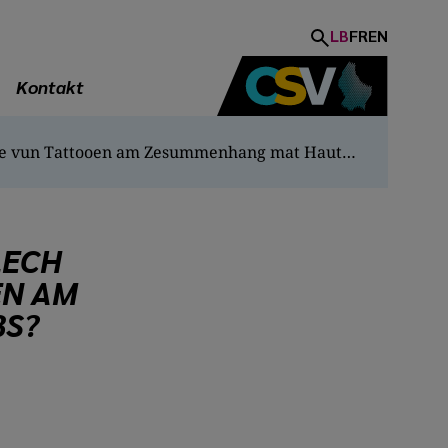
LB
FR
EN
Kontakt
Wéi bewäert d’Regierung méiglech Gesondheetsrisike vun Tattooen am Zesummenhang mat Hautkriibs?
LECH
EN AM
BS?