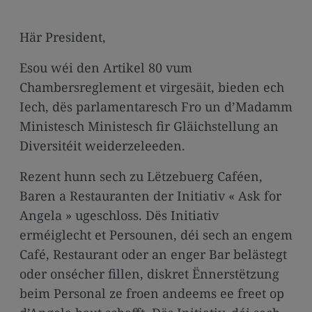
media
links
Här President,
Esou wéi den Artikel 80 vum
Chambersreglement et virgesäit, bieden ech
Iech, dës parlamentaresch Fro un d’Madamm
Ministesch Ministesch fir Gläichstellung an
Diversitéit weiderzeleeden.
Rezent hunn sech zu Lëtzebuerg Caféen,
Baren a Restauranten der Initiativ « Ask for
Angela » ugeschloss. Dës Initiativ
erméiglecht et Persounen, déi sech an engem
Café, Restaurant oder an enger Bar belästegt
oder onsécher fillen, diskret Ënnerstëtzung
beim Personal ze froen andeems ee freet op