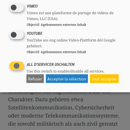
Wirtschaftsstandort Luxemburg
VIMEO
Vimeo est une plateforme de partage de vidéos de
Hinzu kommt ein weiterer Aspekt, der in der
Vimeo, LLC (USA).
Objectif
:
Agebonnenen externen Inhalt
öffentlichen Debatte häufig übersehen wird:
Investitionen in die Verteidigung
YOUTUBE
YouTube ass eng online Video-Plattform déi Google
verschwinden nicht mehr einfach im
gehéiert.
Ausland. Moderne Sicherheits- und
Objectif
:
Agebonnenen externen Inhalt
Verteidigungspolitik besteht längst nicht
ALL D'SERVICER USCHALTEN
mehr nur aus Panzern oder Munition. Ein
Use this switch to enable/disable all services.
erheblicher Teil der vorgesehenen
Refuser
Accepter la sélection
Tout accepter
Investitionen fließt in Infrastrukturen und
Technologien mit sogenanntem Dual-Use-
Charakter. Dazu gehören etwa
Satellitenkommunikation, Cybersicherheit
oder moderne Telekommunikationssysteme,
die sowohl militärisch als auch zivil genutzt