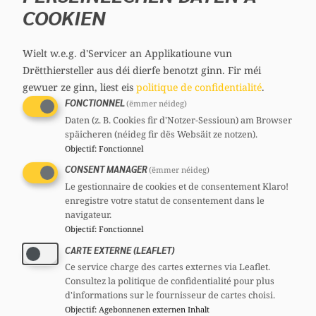
COOKIEN
Politikfelder gegeneinander auszuspielen.
Während Verteidigung ausschließlich vom
Wielt w.e.g. d'Servicer an Applikatioune vun
Staat gewährleistet werden kann, verteilt
Drëtthiersteller aus déi dierfe benotzt ginn.
Fir méi
sich die Verantwortung für den
gewuer ze ginn, liest eis
politique de confidentialité
.
Wohnungsbau auf mehrere Schultern. Wer
FONCTIONNEL
(ëmmer néideg)
behauptet, jeder Euro für die Verteidigung
Daten (z. B. Cookies fir d'Notzer-Sessioun) am Browser
fehle automatisch beim Wohnungsbau,
späicheren (néideg fir dës Websäit ze notzen).
Objectif
:
Fonctionnel
blendet diese Realität aus.
CONSENT MANAGER
(ëmmer néideg)
Verantwortungsvolle Politik
Le gestionnaire de cookies et de consentement Klaro!
enregistre votre statut de consentement dans le
zeichnet sich dadurch aus,
navigateur.
mehrere Herausforderungen
Objectif
:
Fonctionnel
CARTE EXTERNE (LEAFLET)
gleichzeitig anzugehen.
Ce service charge des cartes externes via Leaflet.
Alex Donnersbach
Consultez la politique de confidentialité pour plus
d'informations sur le fournisseur de cartes choisi.
Verteidigung als Chance für den
Objectif
:
Agebonnenen externen Inhalt