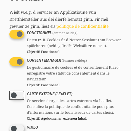
media
53 ans
links
Circonscription : Centre
Wielt w.e.g. d'Servicer an Applikatioune vun
Section : Stad Lëtzebuerg
Drëtthiersteller aus déi dierfe benotzt ginn.
Fir méi
Contact
gewuer ze ginn, liest eis
politique de confidentialité
.
FONCTIONNEL
(ëmmer néideg)
pgalles@chd.lu
Comités
Daten (z. B. Cookies fir d'Notzer-Sessioun) am Browser
späicheren (néideg fir dës Websäit ze notzen).
CSV
Section :
Membre
Objectif
:
Fonctionnel
CSV
Comité national :
Membre
CONSENT MANAGER
(ëmmer néideg)
Mandats
Le gestionnaire de cookies et de consentement Klaro!
enregistre votre statut de consentement dans le
Député
navigateur.
Echevin
Objectif
:
Fonctionnel
CARTE EXTERNE (LEAFLET)
Voir le profil complet
Ce service charge des cartes externes via Leaflet.
Consultez la politique de confidentialité pour plus
d'informations sur le fournisseur de cartes choisi.
Objectif
:
Agebonnenen externen Inhalt
VIMEO