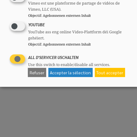
Partager
Vimeo est une plateforme de partage de vidéos de
Vimeo, LLC (USA).
Objectif
:
Agebonnenen externen Inhalt
YOUTUBE
YouTube ass eng online Video-Plattform déi Google
gehéiert.
Objectif
:
Agebonnenen externen Inhalt
ALL D'SERVICER USCHALTEN
Use this switch to enable/disable all services.
Refuser
Accepter la sélection
Tout accepter