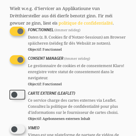
media
60 ans
Wielt w.e.g. d'Servicer an Applikatioune vun
links
Circonscription : Sud
Drëtthiersteller aus déi dierfe benotzt ginn.
Fir méi
Section : Kehlen
gewuer ze ginn, liest eis
politique de confidentialité
.
Contact
FONCTIONNEL
(ëmmer néideg)
feischen@chd.lu
Daten (z. B. Cookies fir d'Notzer-Sessioun) am Browser
Comités
späicheren (néideg fir dës Websäit ze notzen).
Objectif
:
Fonctionnel
CSV
Section :
Membre
Mandats
CONSENT MANAGER
(ëmmer néideg)
Le gestionnaire de cookies et de consentement Klaro!
Député
enregistre votre statut de consentement dans le
Bourgmestre
navigateur.
Objectif
:
Fonctionnel
CARTE EXTERNE (LEAFLET)
Voir le profil complet
Ce service charge des cartes externes via Leaflet.
Consultez la politique de confidentialité pour plus
d'informations sur le fournisseur de cartes choisi.
Objectif
:
Agebonnenen externen Inhalt
VIMEO
Partager
Vimeo est une plateforme de partage de vidéos de