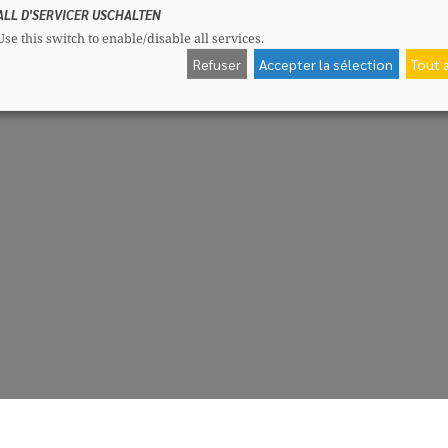
ALL D'SERVICER USCHALTEN
Use this switch to enable/disable all services.
Refuser
Accepter la sélection
Tout 
CSV-Fraktioun
Me