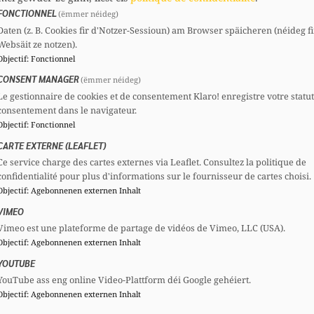
dadehm@chd.lu
FONCTIONNEL
(ëmmer néideg)
Daten (z. B. Cookies fir d'Notzer-Sessioun) am Browser späicheren (néideg fi
Websäit ze notzen).
Comités
Mandats
Objectif
:
Fonctionnel
CSV
Section :
Membre
Député
CONSENT MANAGER
(ëmmer néideg)
CSV
Comité national :
Bourgmestre
Le gestionnaire de cookies et de consentement Klaro! enregistre votre statu
consentement dans le navigateur.
Membre
Objectif
:
Fonctionnel
CSF
Comité national :
CARTE EXTERNE (LEAFLET)
Membre
Ce service charge des cartes externes via Leaflet. Consultez la politique de
confidentialité pour plus d'informations sur le fournisseur de cartes choisi.
Objectif
:
Agebonnenen externen Inhalt
Voir le profil complet
VIMEO
Vimeo est une plateforme de partage de vidéos de Vimeo, LLC (USA).
Objectif
:
Agebonnenen externen Inhalt
YOUTUBE
YouTube ass eng online Video-Plattform déi Google gehéiert.
Objectif
:
Agebonnenen externen Inhalt