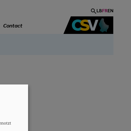
LB
FR
EN
Contact
A
enotzt