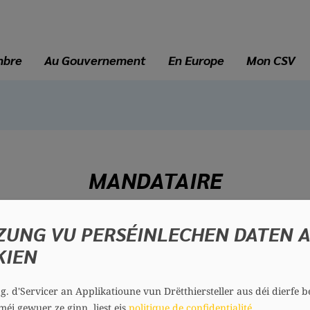
mbre
Au Gouvernement
En Europe
Mon CSV
MANDATAIRE
ZUNG VU PERSÉINLECHEN DATEN 
Diane ADEHM
KIEN
55 ans
Circonscription : Centre
Section : Hesperange
.g. d'Servicer an Applikatioune vun Drëtthiersteller aus déi dierfe b
Contact
méi gewuer ze ginn, liest eis
politique de confidentialité
.