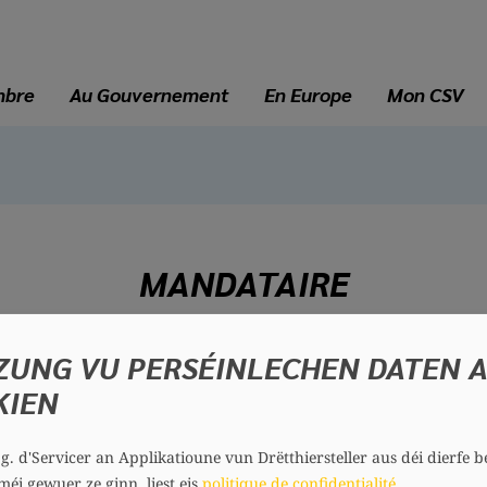
mbre
Au Gouvernement
En Europe
Mon CSV
MANDATAIRE
ZUNG VU PERSÉINLECHEN DATEN 
Claude WISELER
KIEN
66 ans
Circonscription : Centre
Section : Stad Lëtzebuerg
.g. d'Servicer an Applikatioune vun Drëtthiersteller aus déi dierfe b
Contact
méi gewuer ze ginn, liest eis
politique de confidentialité
.