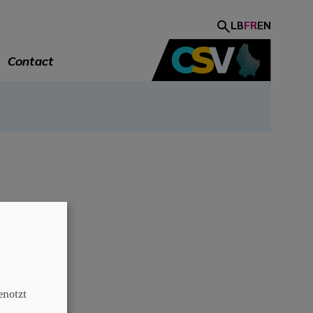
LB
FR
EN
Contact
A
enotzt