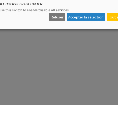
ALL D'SERVICER USCHALTEN
Use this switch to enable/disable all services.
Refuser
Accepter la sélection
Tout 
CSV-Fraktioun
Me