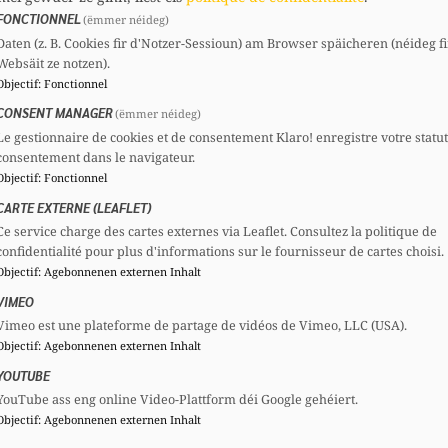
cwiseler@chd.lu
FONCTIONNEL
(ëmmer néideg)
Daten (z. B. Cookies fir d'Notzer-Sessioun) am Browser späicheren (néideg fi
Websäit ze notzen).
Comités
Mandats
Objectif
:
Fonctionnel
CSV
Section :
Membre
Député
CONSENT MANAGER
(ëmmer néideg)
CSV
Comité national :
Membre
Le gestionnaire de cookies et de consentement Klaro! enregistre votre statu
consentement dans le navigateur.
CSV
Section locale :
Membre
Objectif
:
Fonctionnel
CSV
Union :
Membre
CARTE EXTERNE (LEAFLET)
Ce service charge des cartes externes via Leaflet. Consultez la politique de
Voir le profil complet
confidentialité pour plus d'informations sur le fournisseur de cartes choisi.
Objectif
:
Agebonnenen externen Inhalt
VIMEO
Vimeo est une plateforme de partage de vidéos de Vimeo, LLC (USA).
Objectif
:
Agebonnenen externen Inhalt
YOUTUBE
YouTube ass eng online Video-Plattform déi Google gehéiert.
Objectif
:
Agebonnenen externen Inhalt