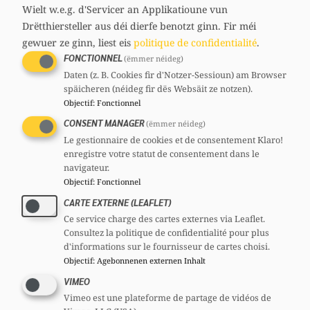
media
Wielt w.e.g. d'Servicer an Applikatioune vun
31 ans
links
Drëtthiersteller aus déi dierfe benotzt ginn.
Fir méi
Circonscription : Centre
gewuer ze ginn, liest eis
politique de confidentialité
.
Section : Contern
Comités
FONCTIONNEL
(ëmmer néideg)
Daten (z. B. Cookies fir d'Notzer-Sessioun) am Browser
CSJ
Comité national :
Membre
späicheren (néideg fir dës Websäit ze notzen).
Objectif
:
Fonctionnel
CONSENT MANAGER
(ëmmer néideg)
Le gestionnaire de cookies et de consentement Klaro!
enregistre votre statut de consentement dans le
navigateur.
Partager
Objectif
:
Fonctionnel
CARTE EXTERNE (LEAFLET)
Ce service charge des cartes externes via Leaflet.
Consultez la politique de confidentialité pour plus
d'informations sur le fournisseur de cartes choisi.
Objectif
:
Agebonnenen externen Inhalt
VIMEO
Vimeo est une plateforme de partage de vidéos de