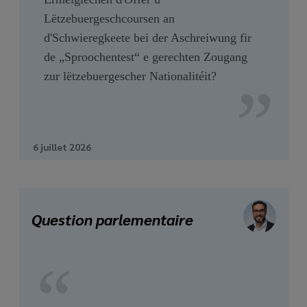
Lëtzebuergeschcoursen an
d'Schwieregkeete bei der Aschreiwung fir
de „Sproochentest“ e gerechten Zougang
zur lëtzebuergescher Nationalitéit?
6 juillet 2026
Question parlementaire