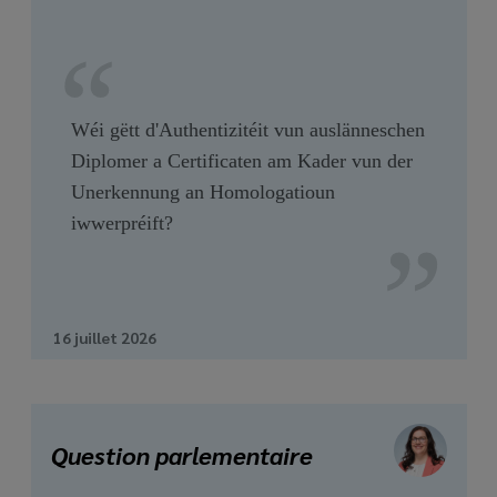
Wéi gëtt d'Authentizitéit vun auslänneschen
Diplomer a Certificaten am Kader vun der
Unerkennung an Homologatioun
iwwerpréift?
16 juillet 2026
Question parlementaire