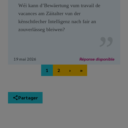
Wéi kann d’Bewäertung vum travail de
vacances am Zäitalter vun der
kënschtlecher Intelligenz nach fair an
zouverlässeg bleiwen?
19 mai 2026
Réponse disponible
Pagination
1
2
›
»
Page
Page
Next page
Last page
Partager